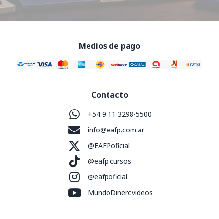
Medios de pago
Contacto
+54 9 11 3298-5500
info@eafp.com.ar
@EAFPoficial
@eafp.cursos
@eafpoficial
MundoDinerovideos