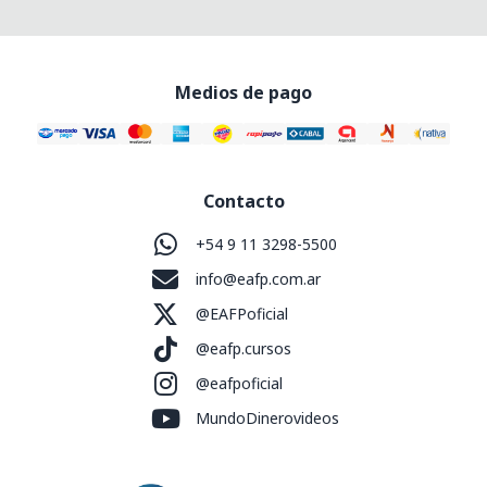
Medios de pago
Contacto
+54 9 11 3298-5500
info@eafp.com.ar
@EAFPoficial
@eafp.cursos
@eafpoficial
MundoDinerovideos